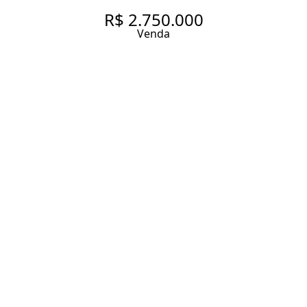
R$ 2.750.000
Venda
APÊ SUPER REFORMADO POR
ARQUITETA NO MELHOR DO
HIGIENÓPOLIS
181.87 m² Área útil
3 Dormitórios
1 Suíte
4 Banheiros
1 Vaga
Entrar em contato
Solicitar visita
Código do Imóvel:
LE085