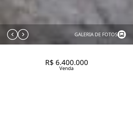
GALERIA DE FOTOS
R$ 6.400.000
Venda
CASA À VENDA ALTO DE
PINHEIROS COM 490 M², 3
SUÍTES E 5 VAGAS
490 m² Área construída
501 m² Área total
3 Dormitórios
3 Suítes
5 Banheiros