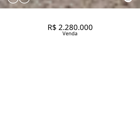
R$ 2.280.000
Venda
CASA DE CONDOMÍNIO COM
338M², 3 QUARTOS, SENDO 1
SUÍTE À VENDA NO BAIRRO
MORUMBI.
258 m² Área construída
330 m² Área total
3 Dormitórios
1 Suíte
2 Banheiros
2 Vagas
Entrar em contato