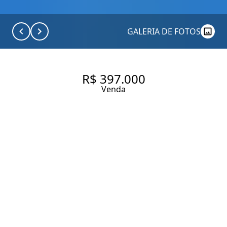
GALERIA DE FOTOS
R$ 397.000
Venda
STUDIO COM 25 M², 0
QUARTO SENDO 1 SUÍTE À
VENDA NO BAIRRO
PINHEIROS.
25 m² Área útil
1 Suíte
1 Banheiro