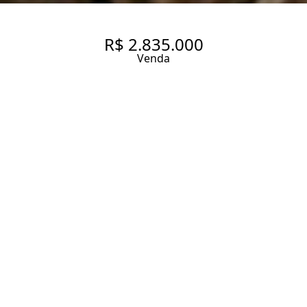
R$ 2.835.000
Venda
APARTAMENTO VILA
MADALENA 4 DORMITÓRIOS 2
SUITES
177 m² Área útil
272 m² Área total
4 Dormitórios
2 Suítes
5 Banheiros
3 Vagas
Entrar em contato
Solicitar visita